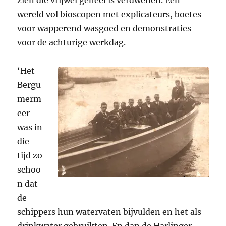
wereld vol bioscopen met explicateurs, boetes
voor wapperend wasgoed en demonstraties
voor de achturige werkdag.
‘Het
Bergu
merm
eer
was in
die
tijd zo
schoo
n dat
de
schippers hun watervaten bijvulden en het als
drinkwater gebruikten. En dan de Harlinger