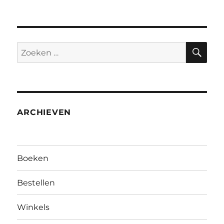
ZO
Zoeken
naar:
ARCHIEVEN
Boeken
Bestellen
Winkels