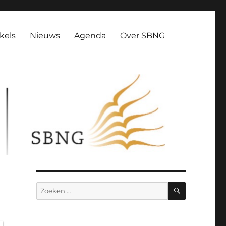
kels
Nieuws
Agenda
Over SBNG
ZOEKEN
Zoeken
naar: