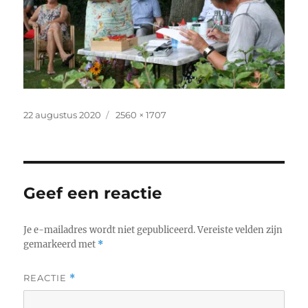
Geplaatst
Volledige
22 augustus 2020
2560 × 1707
op
grootte
Geef een reactie
Je e-mailadres wordt niet gepubliceerd.
Vereiste velden zijn
gemarkeerd met
*
REACTIE
*