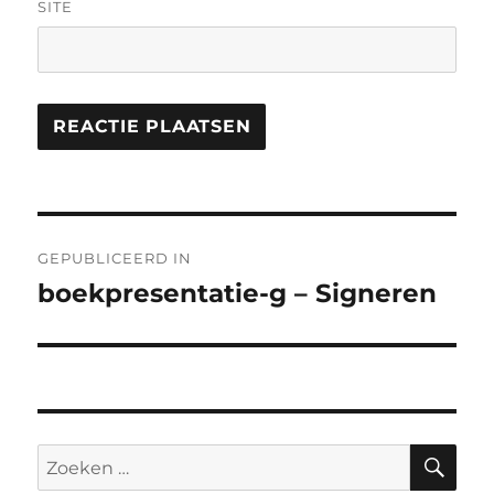
SITE
Bericht
GEPUBLICEERD IN
navigatie
boekpresentatie-g – Signeren
ZO
Zoeken
naar: