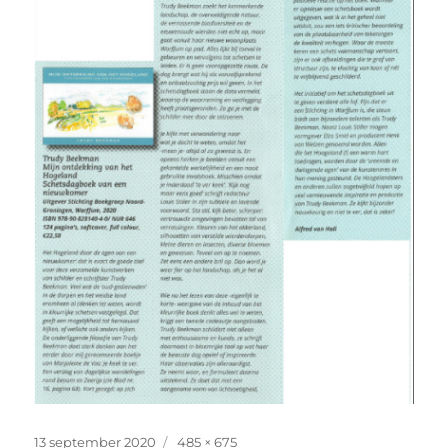
Geplaatst
Volledige
13 september 2020
485 × 675