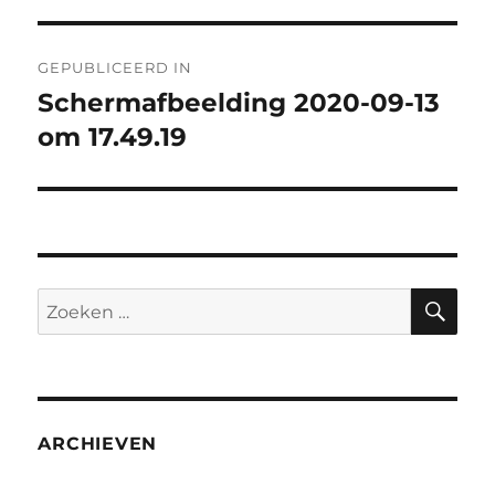
Bericht
GEPUBLICEERD IN
navigatie
Schermafbeelding 2020-09-13
om 17.49.19
ZO
Zoeken
naar:
ARCHIEVEN